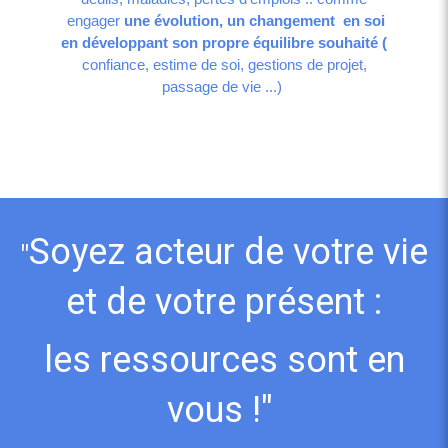
engager
une évolution, un changement en soi
en développant son propre
équilibre souhaité
(
confiance, estime de soi, gestions de projet,
passage de vie ...)
Soyez acteur de votre vie
"
et de votre présent :
les ressources sont en
vous !"