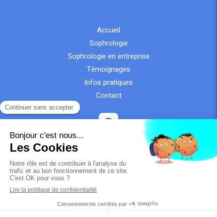
Accueil
Sophrologie
Sophrologie en entreprise
Témoignages
Infos pratiques
Contact
Plan du site
Mentions légales
Création et référencement du site par Simplébo