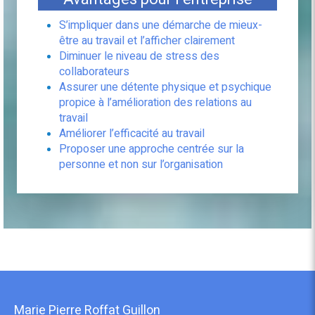
S’impliquer dans une démarche de mieux-
être au travail et l’afficher clairement
Diminuer le niveau de stress des
collaborateurs
Assurer une détente physique et psychique
propice à l’amélioration des relations au
travail
Améliorer l’efficacité au travail
Proposer une approche centrée sur la
personne et non sur l’organisation
Marie Pierre Roffat Guillon